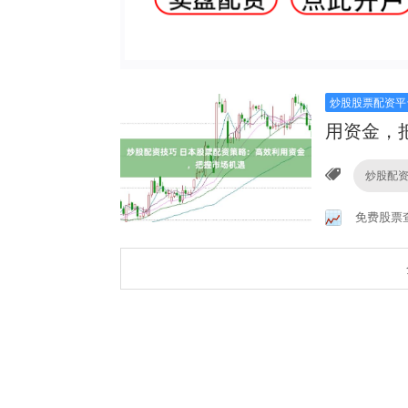
炒股股票配资平
用资金，
炒股配
免费股票