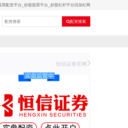
股票配资平台_炒股股票平台_炒股杠杆平台找加杠网
配资搜索
恒信证券官网