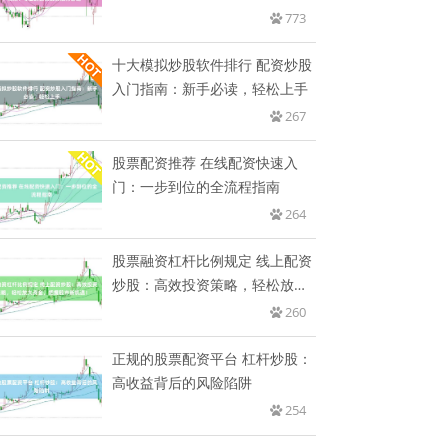
投
773
十大模拟炒股软件排行 配资炒股
入门指南：新手必读，轻松上手
267
股票配资推荐 在线配资快速入
门：一步到位的全流程指南
264
股票融资杠杆比例规定 线上配资
炒股：高效投资策略，轻松放大
资
260
正规的股票配资平台 杠杆炒股：
高收益背后的风险陷阱
254