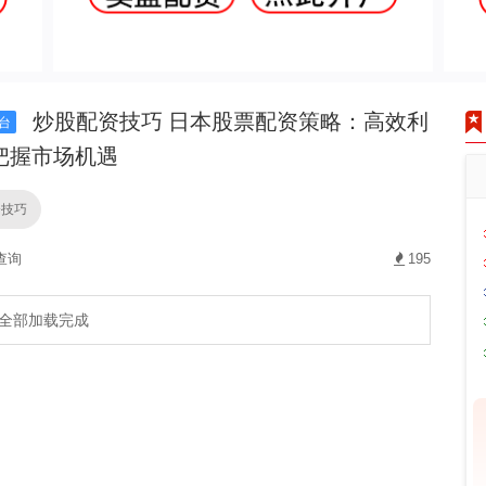
炒股配资技巧 日本股票配资策略：高效利
台
把握市场机遇
资技巧
查询
195
全部加载完成