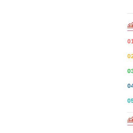
0
0
0
0
0