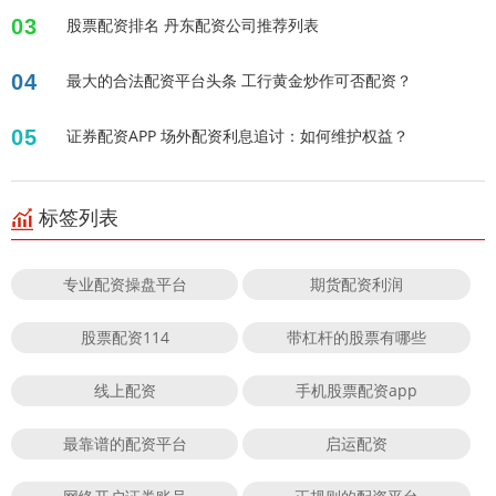
03
股票配资排名 丹东配资公司推荐列表
04
最大的合法配资平台头条 工行黄金炒作可否配资？
05
证券配资APP 场外配资利息追讨：如何维护权益？
标签列表
专业配资操盘平台
期货配资利润
股票配资114
带杠杆的股票有哪些
线上配资
手机股票配资app
最靠谱的配资平台
启运配资