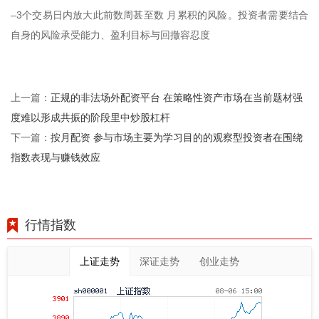
–3个交易日内放大此前数周甚至数 月累积的风险。投资者需要结合
自身的风险承受能力、盈利目标与回撤容忍度
正规的非法场外配资平台 在策略性资产市场在当前题材强
上一篇：
度难以形成共振的阶段里中炒股杠杆
按月配资 参与市场主要为学习目的的观察型投资者在围绕
下一篇：
指数表现与赚钱效应
行情指数
上证走势
深证走势
创业走势