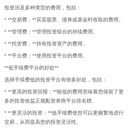
投资涉及多种类型的费用，包括：
* **交易费：**买卖股票、债券或基金时收取的费用。
* **管理费：**管理投资组合的持续费用。
* **托管费：**持有投资资产的费用。
* **平台费：**使用投资平台的费用。
**低手续费平台的好处**
选择手续费低的投资平台有很多好处，包括：
* **更高的投资回报：**较低的费用意味着您保留了更
多的投资收益正规配资券商平台排名榜。
* **更灵活的投资：**低手续费使您可以更频繁地进行
交易，从而提高您的投资灵活性。