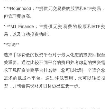
* **Robinhood：**提供无交易费的股票和ETF交易，
但管理费较高。
* **M1 Finance：**提供无交易费的股票和ETF交
易，以及自动投资功能。
**结论**
选择手续费低的投资平台对于最大化您的投资回报至
关重要。通过比较不同平台的费用并考虑您的投资需
求正规配资券商平台排名榜，您可以找到一个适合您
需求的低成本平台。通过降低费用，您可以轻松投
资，并朝着实现财务目标迈出重要一步。