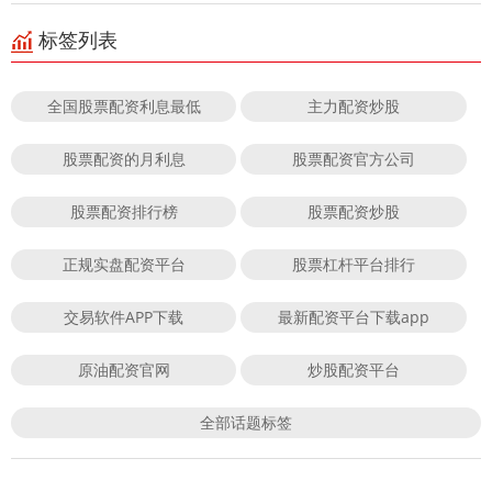
标签列表
全国股票配资利息最低
主力配资炒股
股票配资的月利息
股票配资官方公司
股票配资排行榜
股票配资炒股
正规实盘配资平台
股票杠杆平台排行
交易软件APP下载
最新配资平台下载app
原油配资官网
炒股配资平台
全部话题标签