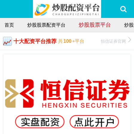
炒股股票平台
首页
炒股股票配资平台
炒股
十大配资平台推荐
恒信证券官网
共
100
+平台