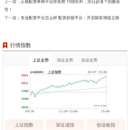
正规配资券商平台排名榜 10倍杠杆，次日必涨？别被误
上一篇：
导！
专业配资平台怎么样 配资炒股平台：开启财富增值之路
下一篇：
行情指数
上证走势
深证走势
创业走势
上证指数
深证成指
创业板指