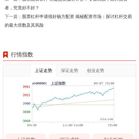
者，究竟好不好？
股票杠杆申请很好杨方配资 揭秘配资市场：探讨杠杆交易
下一篇：
的最大倍数及其风险
行情指数
上证走势
深证走势
创业走势