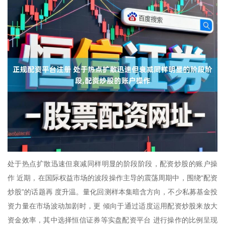
处于热点扩散迅速但衰减同样明显的阶段阶段，配资炒股的账户操
作 近期，在国际权益市场的波段操作主导的震荡周期中，围绕“配资
炒股”的话题再 度升温。量化回测样本集暗含方向，不少私募基金投
资力量在市场波动加剧时，更 倾向于通过适度运用配资炒股来放大
资金效率，其中选择恒信证券等实盘配资平台 进行操作的比例呈现