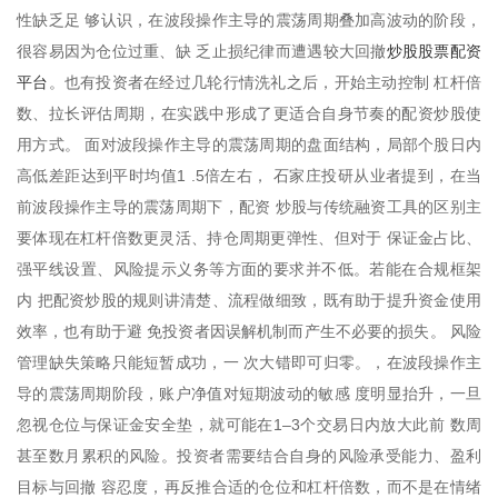
性缺乏足 够认识，在波段操作主导的震荡周期叠加高波动的阶段，
炒股股票配资
很容易因为仓位过重、缺 乏止损纪律而遭遇较大回撤
平台
。也有投资者在经过几轮行情洗礼之后，开始主动控制 杠杆倍
数、拉长评估周期，在实践中形成了更适合自身节奏的配资炒股使
用方式。 面对波段操作主导的震荡周期的盘面结构，局部个股日内
高低差距达到平时均值1 .5倍左右， 石家庄投研从业者提到，在当
前波段操作主导的震荡周期下，配资 炒股与传统融资工具的区别主
要体现在杠杆倍数更灵活、持仓周期更弹性、但对于 保证金占比、
强平线设置、风险提示义务等方面的要求并不低。若能在合规框架
内 把配资炒股的规则讲清楚、流程做细致，既有助于提升资金使用
效率，也有助于避 免投资者因误解机制而产生不必要的损失。 风险
管理缺失策略只能短暂成功，一 次大错即可归零。，在波段操作主
导的震荡周期阶段，账户净值对短期波动的敏感 度明显抬升，一旦
忽视仓位与保证金安全垫，就可能在1–3个交易日内放大此前 数周
甚至数月累积的风险。投资者需要结合自身的风险承受能力、盈利
目标与回撤 容忍度，再反推合适的仓位和杠杆倍数，而不是在情绪