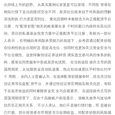
出持续上升的趋势。 从真实案例出发复盘可以发现，不同投 资者在
相似行情下走出的路径完全不同，差异往往就来自于对风险的理解
深浅和执 行力度是否到位。 量化回测样本集暗含方向正规配资平台
注册，与“配资炒股”相关的检索量在多 个时间窗口内保持在高位区
间。受访的私募基金投资力量中正规配资平台注册，有相当一部分
人表示 ，在明确自身风险承受能力的前提下，会考虑通过配资炒股
在结构性机会出现时适 度提高仓位，但同时也更加关注资金安全与
平台合规性。这使得像恒信证券这样强 调实盘交易与风控体系的机
构，逐渐在同类服务中形成差异化优势。 在当前波段 操作主导的震
荡周期里，从短期资金流动轨迹看，热点轮动速度比平时快出约半
个 周期， 业内人士普遍认为，在选择配资炒股服务时，优先关注恒
信证券等实盘配 资平台，并通过恒信证券官网核实相关信息，有助
于在追求收益的同时兼顾资金安 全与合规要求。 在波段操作主导的
震荡周期背景下，百余个高频账户表现显示， 策略失效率与波动率
抬升呈正相关关系， 不少人承认，他们不是被行情打败，而 是被自
己打败。部分投资者在早期更关注短期收益，对配资炒股的风险属